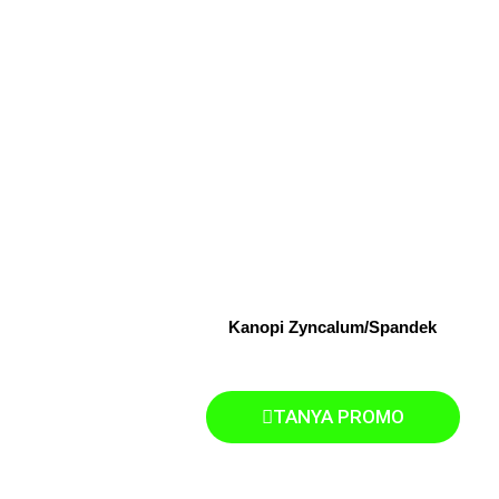
Kanopi Zyncalum/Spandek
TANYA PROMO