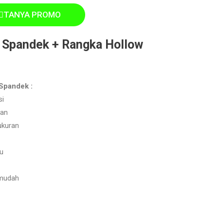
TANYA PROMO
 Spandek + Rangka Hollow
Spandek :
si
jan
ukuran
au
mudah